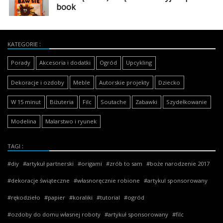
book
Najlepsze
Kategorie
KATEGORIE
«
Porady
Akcesoria i dodatki
Ogród
Upcykling
Dodaj
Dodaj
Dekoracje i ozdoby
Meble
Autorskie projekty
Dziecko
Dodaj
W 15 minut
Biżuteria
Filc
Soutache
Zabawki
Szydełkowanie
Dodaj
Modelina
Malarstwo i ryunek
artykuł
Dodaj
TAGI
galerię
diy
artykuł partnerski
origami
zrób to sam
boże narodzenie 2017
dekoracje świąteczne
własnoręcznie robione
artykul sponsorowany
rękodzieło
papier
koraliki
tutorial
ogród
ozdoby do domu własnej roboty
artykuł sponsorowany
filc