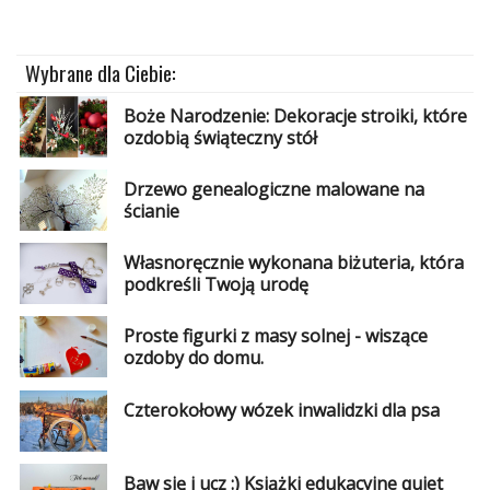
Dziecko
W
Wybrane dla Ciebie:
15
minut
Boże Narodzenie: Dekoracje stroiki, które
ozdobią świąteczny stół
Biżuteria
Drzewo genealogiczne malowane na
Filc
ścianie
Soutache
Własnoręcznie wykonana biżuteria, która
podkreśli Twoją urodę
Zabawki
Proste figurki z masy solnej - wiszące
Szydełkowanie
ozdoby do domu.
Modelina
Czterokołowy wózek inwalidzki dla psa
Malarstwo
i
Baw się i ucz :) Książki edukacyjne quiet
ryunek