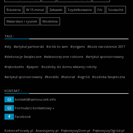
Biżuteria
W 15 minut
Zabawki
Szydełkowanie
Filc
Soutache
Malarstwo i ryunek
Modelina
TAGI
diy
artykuł partnerski
zrób to sam
origami
boże narodzenie 2017
dekoracje świąteczne
własnoręcznie robione
artykul sponsorowany
rękodzieło
papier
ozdoby do domu własnej roboty
artykuł sponsorowany
koraliki
tutorial
ogród
ozdoba świąteczna
KONTAKT
kontakt@samouczek.info
Formularz kontaktowy »
Facebook
KobiecePorady.pl
Aranżujemy.pl
PiękniejszyDom.pl
PiękniejszyOgród.pl