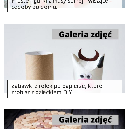
Proste figurki z masy solnej - wiszące
Dziecko
ozdoby do domu.
Biżuteria
W
15
minut
Zabawki
Szydełkowanie
Filc
Zabawki z rolek po papierze, które
zrobisz z dzieckiem DIY
Soutache
Malarstwo
i
ryunek
Modelina