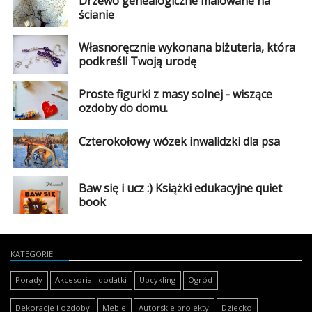
Drzewo genealogiczne malowane na
ścianie
Własnoręcznie wykonana biżuteria, która
podkreśli Twoją urodę
Proste figurki z masy solnej - wiszące
ozdoby do domu.
Czterokołowy wózek inwalidzki dla psa
Baw się i ucz :) Książki edukacyjne quiet
book
KATEGORIE
Porady
Akcesoria i dodatki
Upcykling
Ogród
Dekoracje i ozdoby
Meble
Autorskie projekty
Dziecko