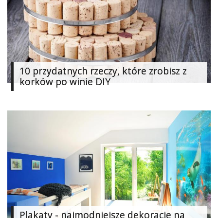
Najlepsze
Kategorie
«
Dodaj
10 przydatnych rzeczy, które zrobisz z
Dodaj
korków po winie DIY
Dodaj
Dodaj
artykuł
Dodaj
galerię
Plakaty - najmodniejsze dekoracje na