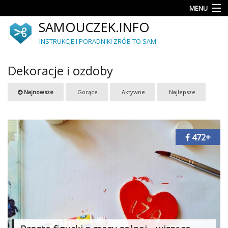
MENU
SAMOUCZEK.INFO
Porady
INSTRUKCJE I PORADNIKI ZRÓB TO SAM
Akcesoria
i
Dekoracje i ozdoby
dodatki
Upcykling
Najnowsze
Gorące
Aktywne
Najlepsze
Ogród
472+
Dekoracje
i
ozdoby
Meble
Autorskie
projekty