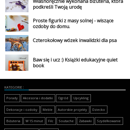
Własnoręcznie wykonana biżuteria, która
podkreśli Twoją urodę
Proste figurki z masy solnej - wiszące
ozdoby do domu.
Czterokołowy wózek inwalidzki dla psa
Baw się i ucz :) Książki edukacyjne quiet
book
KATEGORIE
Porady
Akcesoria i dodatki
Ogród
Upcykling
Dekoracje i ozdoby
Meble
Autorskie projekty
Dziecko
Biżuteria
W 15 minut
Filc
Soutache
Zabawki
Szydełkowanie