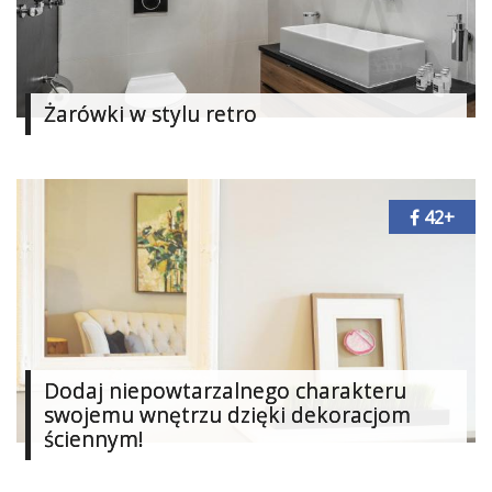
Najlepsze
Kategorie
Żarówki w stylu retro
«
Dodaj
Dodaj
Dodaj
42+
Dodaj
artykuł
Dodaj
galerię
Dodaj niepowtarzalnego charakteru
swojemu wnętrzu dzięki dekoracjom
ściennym!