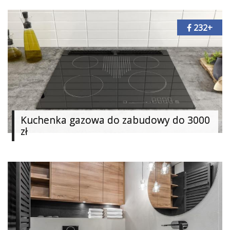
Dziecko
232+
Biżuteria
W
15
minut
Filc
Kuchenka gazowa do zabudowy do 3000
Soutache
zł
Zabawki
Szydełkowanie
Malarstwo
i
ryunek
Modelina