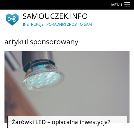
MENU
SAMOUCZEK.INFO
Porady
INSTRUKCJE I PORADNIKI ZRÓB TO SAM
Akcesoria
i
artykul sponsorowany
dodatki
Ogród
Upcykling
Dekoracje
i
ozdoby
Meble
Autorskie
Żarówki LED – opłacalna inwestycja?
projekty