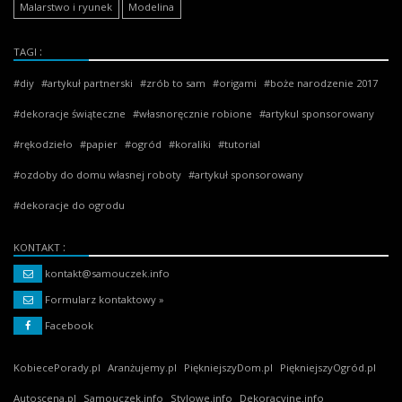
Malarstwo i ryunek
Modelina
TAGI
diy
artykuł partnerski
zrób to sam
origami
boże narodzenie 2017
dekoracje świąteczne
własnoręcznie robione
artykul sponsorowany
rękodzieło
papier
ogród
koraliki
tutorial
ozdoby do domu własnej roboty
artykuł sponsorowany
dekoracje do ogrodu
KONTAKT
kontakt@samouczek.info
Formularz kontaktowy »
Facebook
KobiecePorady.pl
Aranżujemy.pl
PiękniejszyDom.pl
PiękniejszyOgród.pl
Autoscena.pl
Samouczek.info
Stylowe.info
Dekoracyjne.info