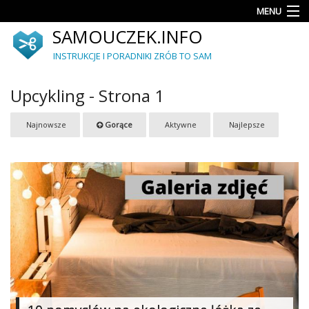
MENU
SAMOUCZEK.INFO
Porady
INSTRUKCJE I PORADNIKI ZRÓB TO SAM
Akcesoria
i
Upcykling - Strona 1
dodatki
Ogród
Najnowsze
Gorące
Aktywne
Najlepsze
Upcykling
Dekoracje
i
ozdoby
Meble
Autorskie
projekty