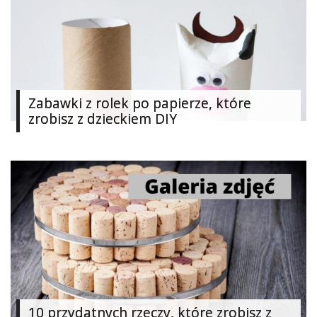
Najlepsze
Kategorie
«
Dodaj
Zabawki z rolek po papierze, które
Dodaj
zrobisz z dzieckiem DIY
Dodaj
Dodaj
artykuł
Dodaj
galerię
10 przydatnych rzeczy, które zrobisz z