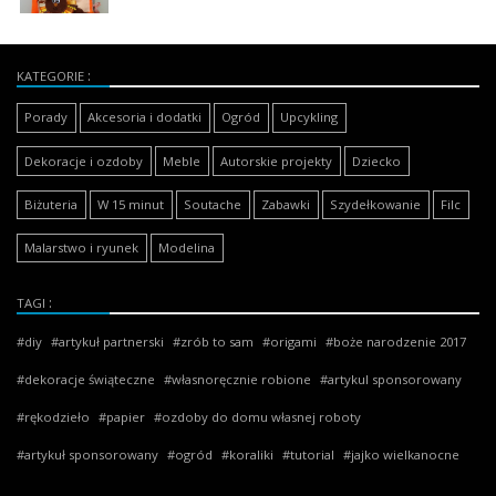
KATEGORIE
Porady
Akcesoria i dodatki
Ogród
Upcykling
Dekoracje i ozdoby
Meble
Autorskie projekty
Dziecko
Biżuteria
W 15 minut
Soutache
Zabawki
Szydełkowanie
Filc
Malarstwo i ryunek
Modelina
TAGI
diy
artykuł partnerski
zrób to sam
origami
boże narodzenie 2017
dekoracje świąteczne
własnoręcznie robione
artykul sponsorowany
rękodzieło
papier
ozdoby do domu własnej roboty
artykuł sponsorowany
ogród
koraliki
tutorial
jajko wielkanocne