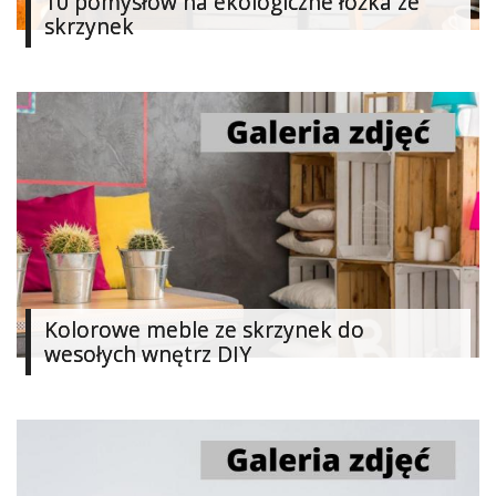
10 pomysłów na ekologiczne łóżka ze
Dziecko
skrzynek
Biżuteria
W
15
minut
Soutache
Zabawki
Szydełkowanie
Kolorowe meble ze skrzynek do
wesołych wnętrz DIY
Filc
Malarstwo
i
ryunek
Modelina