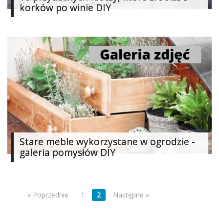
korków po winie DIY
Stare meble wykorzystane w ogrodzie -
galeria pomysłów DIY
« Poprzednie
1
2
Następne »