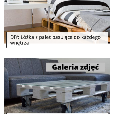
Najlepsze
Kategorie
«
Dodaj
DIY: Łóżka z palet pasujące do każdego
Dodaj
wnętrza
Dodaj
Dodaj
artykuł
Dodaj
galerię