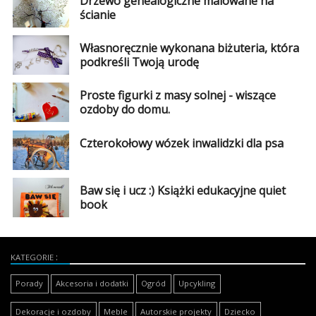
Drzewo genealogiczne malowane na
ścianie
Własnoręcznie wykonana biżuteria, która
podkreśli Twoją urodę
Proste figurki z masy solnej - wiszące
ozdoby do domu.
Czterokołowy wózek inwalidzki dla psa
Baw się i ucz :) Książki edukacyjne quiet
book
KATEGORIE
Porady
Akcesoria i dodatki
Ogród
Upcykling
Dekoracje i ozdoby
Meble
Autorskie projekty
Dziecko