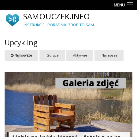
MENU
SAMOUCZEK.INFO
Porady
INSTRUKCJE I PORADNIKI ZRÓB TO SAM
Akcesoria
i
Upcykling
dodatki
Ogród
Najnowsze
Gorące
Aktywne
Najlepsze
Upcykling
Dekoracje
i
ozdoby
Meble
Autorskie
projekty