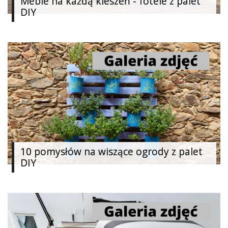
Meble na każdą kieszeń - fotele z palet
Dziecko
DIY
W
15
minut
Biżuteria
Szydełkowanie
Filc
Soutache
10 pomysłów na wiszące ogrody z palet
DIY
Zabawki
Modelina
Malarstwo
i
ryunek