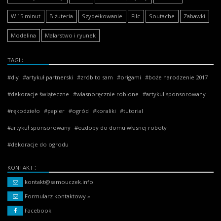
W 15 minut
Biżuteria
Szydełkowanie
Filc
Soutache
Zabawki
Modelina
Malarstwo i ryunek
TAGI
diy
artykuł partnerski
zrób to sam
origami
boże narodzenie 2017
dekoracje świąteczne
własnoręcznie robione
artykul sponsorowany
rękodzieło
papier
ogród
koraliki
tutorial
artykuł sponsorowany
ozdoby do domu własnej roboty
dekoracje do ogrodu
KONTAKT
kontakt@samouczek.info
Formularz kontaktowy »
Facebook