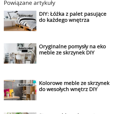
Powiązane artykuły
Dziecko
DIY: Łóżka z palet pasujące
Biżuteria
do każdego wnętrza
W
15
minut
Oryginalne pomysły na eko
Soutache
meble ze skrzynek DIY
Zabawki
Szydełkowanie
Filc
Kolorowe meble ze skrzynek
do wesołych wnętrz DIY
Malarstwo
i
ryunek
Modelina