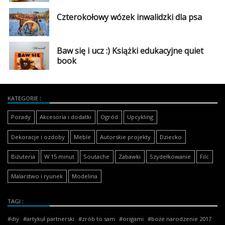
Czterokołowy wózek inwalidzki dla psa
Baw się i ucz :) Książki edukacyjne quiet
book
KATEGORIE
Porady
Akcesoria i dodatki
Ogród
Upcykling
Dekoracje i ozdoby
Meble
Autorskie projekty
Dziecko
Biżuteria
W 15 minut
Soutache
Zabawki
Szydełkowanie
Filc
Malarstwo i ryunek
Modelina
TAGI
diy
artykuł partnerski
zrób to sam
origami
boże narodzenie 2017