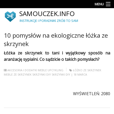
MENU
SAMOUCZEK.INFO
Porady
INSTRUKCJE I PORADNIKI ZRÓB TO SAM
Akcesoria
i
10 pomysłów na ekologiczne łóżka ze
dodatki
skrzynek
Ogród
Łóżka ze skrzynek to tani i wyjątkowy sposób na
Upcykling
aranżację sypialni. Co sądzicie o takich pomysłach?
Dekoracje
AKCESORIA I DODATKI
MEBLE
UPCYKLING
ŁÓŻKO ZE SKRZYNEK
i
MEBLE ZE SKRZYNEK
SKRZYNKI DIY
SKRZYNKI
DIY
| 18 MARCA
ozdoby
Meble
WYŚWIETLEŃ: 2080
Autorskie
projekty