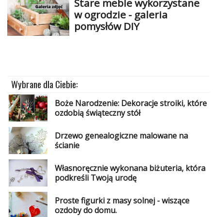
Stare meble wykorzystane
w ogrodzie - galeria
Najlepsze
pomysłów DIY
Kategorie
«
Dodaj
Dodaj
Wybrane dla Ciebie:
Dodaj
Boże Narodzenie: Dekoracje stroiki, które
Dodaj
ozdobią świąteczny stół
artykuł
Drzewo genealogiczne malowane na
Dodaj
ścianie
galerię
Własnoręcznie wykonana biżuteria, która
podkreśli Twoją urodę
Proste figurki z masy solnej - wiszące
ozdoby do domu.