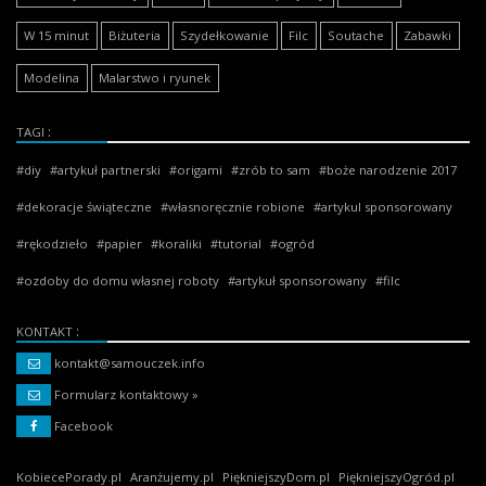
W 15 minut
Biżuteria
Szydełkowanie
Filc
Soutache
Zabawki
Modelina
Malarstwo i ryunek
TAGI
diy
artykuł partnerski
origami
zrób to sam
boże narodzenie 2017
dekoracje świąteczne
własnoręcznie robione
artykul sponsorowany
rękodzieło
papier
koraliki
tutorial
ogród
ozdoby do domu własnej roboty
artykuł sponsorowany
filc
KONTAKT
kontakt@samouczek.info
Formularz kontaktowy »
Facebook
KobiecePorady.pl
Aranżujemy.pl
PiękniejszyDom.pl
PiękniejszyOgród.pl