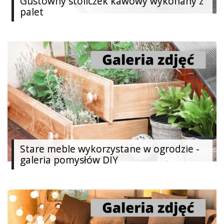
Gustowny stoliczek kawowy wykonany z
Dziecko
palet
W
15
minut
Biżuteria
Szydełkowanie
Filc
Soutache
Stare meble wykorzystane w ogrodzie -
galeria pomysłów DIY
Zabawki
Modelina
Malarstwo
i
ryunek