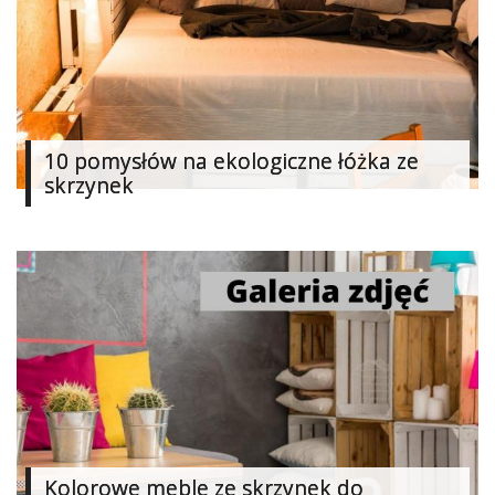
Najlepsze
Kategorie
«
Dodaj
10 pomysłów na ekologiczne łóżka ze
Dodaj
skrzynek
Dodaj
Dodaj
artykuł
Dodaj
galerię
Kolorowe meble ze skrzynek do