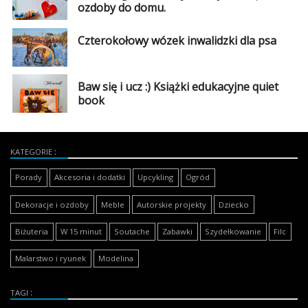
ozdoby do domu.
Czterokołowy wózek inwalidzki dla psa
Baw się i ucz :) Książki edukacyjne quiet
book
KATEGORIE
Porady
Akcesoria i dodatki
Upcykling
Ogród
Dekoracje i ozdoby
Meble
Autorskie projekty
Dziecko
Biżuteria
W 15 minut
Soutache
Zabawki
Szydełkowanie
Filc
Malarstwo i ryunek
Modelina
TAGI