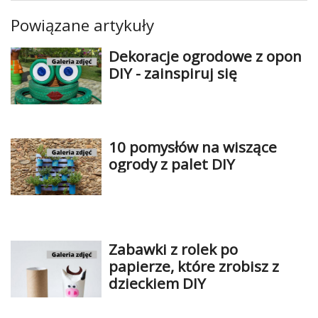
Dziecko
Powiązane artykuły
Biżuteria
Dekoracje ogrodowe z opon
DIY - zainspiruj się
W
15
minut
Soutache
10 pomysłów na wiszące
ogrody z palet DIY
Zabawki
Szydełkowanie
Filc
Zabawki z rolek po
Malarstwo
papierze, które zrobisz z
i
dzieckiem DIY
ryunek
Modelina