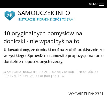
MENU
SAMOUCZEK.INFO
Porady
INSTRUKCJE I PORADNIKI ZRÓB TO SAM
Akcesoria
i
10 oryginalnych pomysłów na
dodatki
doniczki - nie wpadłbyś na to
Upcykling
Udowadniamy, że
doniczki
można zrobić praktycznie ze
Ogród
wszystkiego. Sprawdź niesamowite propozycje na tanie
doniczki
z niepotrzebnych rzeczy.
Dekoracje
i
AKCESORIA I DODATKI
DEKORACJE I OZDOBY
OGRÓD
OGRÓD DIY
ozdoby
DONICZKI DIY
DONICZKI
DIY
OGRÓD
| 17 LIPCA
Meble
WYŚWIETLEŃ: 2321
Autorskie
projekty