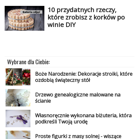
10 przydatnych rzeczy,
Najlepsze
które zrobisz z korków po
winie DIY
Kategorie
«
Dodaj
Dodaj
Dodaj
Wybrane dla Ciebie:
Dodaj
Boże Narodzenie: Dekoracje stroiki, które
artykuł
ozdobią świąteczny stół
Dodaj
Drzewo genealogiczne malowane na
galerię
ścianie
Własnoręcznie wykonana biżuteria, która
podkreśli Twoją urodę
Proste figurki z masy solnej - wiszące