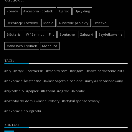
KATEGORIE
Porady
Akcesoria i dodatki
Ogród
Upcykling
Dekoracje i ozdoby
Meble
Autorskie projekty
Dziecko
Biżuteria
W 15 minut
Filc
Soutache
Zabawki
Szydełkowanie
Malarstwo i ryunek
Modelina
TAGI
diy
artykuł partnerski
zrób to sam
origami
boże narodzenie 2017
dekoracje świąteczne
własnoręcznie robione
artykul sponsorowany
rękodzieło
papier
tutorial
ogród
koraliki
ozdoby do domu własnej roboty
artykuł sponsorowany
dekoracje do ogrodu
KONTAKT