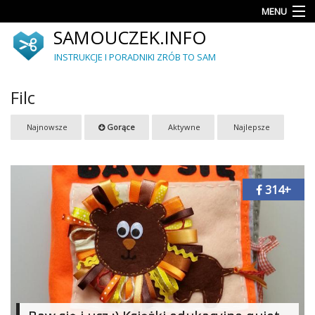
MENU
SAMOUCZEK.INFO
Porady
INSTRUKCJE I PORADNIKI ZRÓB TO SAM
Akcesoria
i
Filc
dodatki
Ogród
Najnowsze
Gorące
Aktywne
Najlepsze
Upcykling
314+
Dekoracje
i
ozdoby
Meble
Autorskie
projekty