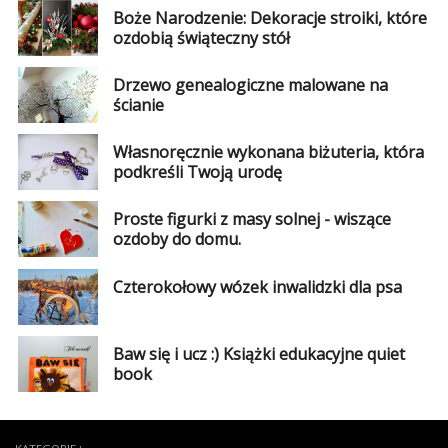
Boże Narodzenie: Dekoracje stroiki, które
ozdobią świąteczny stół
Najlepsze
Drzewo genealogiczne malowane na
Kategorie
ścianie
«
Dodaj
Dodaj
Własnoręcznie wykonana biżuteria, która
podkreśli Twoją urodę
Dodaj
Proste figurki z masy solnej - wiszące
Dodaj
ozdoby do domu.
artykuł
Dodaj
Czterokołowy wózek inwalidzki dla psa
galerię
Baw się i ucz :) Książki edukacyjne quiet
book