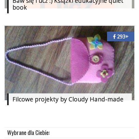
Baw się i ucz :) Książki edukacyjne quiet
Dziecko
book
Biżuteria
W
293+
15
minut
Filc
Soutache
Zabawki
Filcowe projekty by Cloudy Hand-made
Szydełkowanie
Malarstwo
i
ryunek
Wybrane dla Ciebie:
Modelina