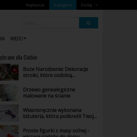
Najlepsze
Kategorie
Dodaj
Dodaj artykuł
Dodaj galerię
RIA
WIĘCEJ
ybrane dla Ciebie:
Boże Narodzenie: Dekoracje
stroiki, które ozdobią
świąteczny stół
Drzewo genealogiczne
malowane na ścianie
Własnoręcznie wykonana
biżuteria, która podkreśli Twoją
urodę
Proste figurki z masy solnej -
wiszące ozdoby do domu.