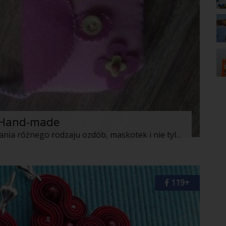
y Hand-made
Filc to doskonały materiał do wykonywania różnego rodzaju ozdób, maskotek i nie tylko. Wychodza z niego naprawde super rzeczy. Łatwo się szyje i nadaje się świetnie dla dzieci, które zaczynaja interesować się drobnymi robótkami.
119+