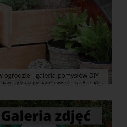
 ogrodzie - galeria pomysłów DIY
Stary mebel nadal może być przydatny nawet gdy jest już bardzo wysłużony. Oto najlepsze pomysły na zapewnienie drugiego życia takim meblom w ogrodzie.