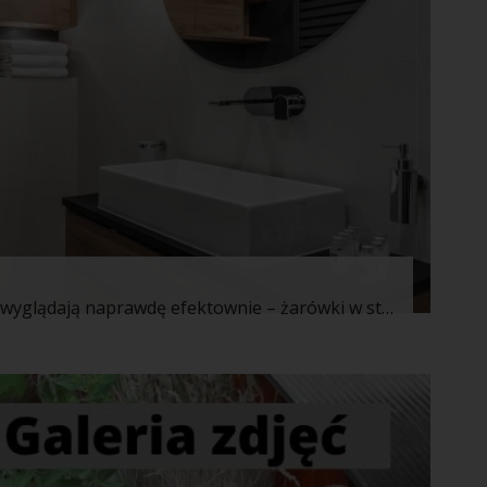
Dzisiaj są coraz modniejsze, ponieważ wyglądają naprawdę efektownie – żarówki w stylu retro, ponieważ to właśnie o nich mowa, cieszą się dużym zainteresowaniem. Co warto wiedzieć na ich temat przed zakupem?