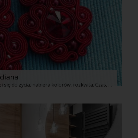
odiana
Wiosna – czas w którym wszystko budzi się do życia, nabiera kolorów, rozkwita. Czas, w którym i my próbujemy uciec od przytłaczającej, depresyjnej zimowej szarości. Chcemy lśnić, zabłysnąć kolorem, zwrócić uwagę na radość jaką daje nam budząca się z zimowego letargu przyroda. Poszukiwania idą w różnych kierunkach, wybieramy odważniejsze ubrania w modnych fasonach i żywych kolorach. Jednym z odkryć ostatnich lat jest sutaszowa biżuteria. Hitem nadchodzącego sezonu mogą okazać się supermodne biżuteryjne opaski na głowie. Możesz być pewna, że dzięki temu elementowi będziesz wyglądać bardzo trendy. Nieodzownym elementem każdej stylizacji są kolczyki. Znawcy mody doradzają by nawet stonowana stylizacja wyróżniała się jakimś szalonym, kolorowym elementem. Sutasz to strzał w dziesiątkę. Dobrze dobrana bransoletka, opaska, kolczyki czy broszka stanie się wyjątkowym akcentem w Twojej stylizacji, który na pewno nie ujdzie uwadze. Warto nadmienić, że to doskonały pomysł na nietuzinkowy prezent, którym oczarujemy obdarowaną osobę. Zapraszam do mojej galeri sutaszowych pomysłów na wiosnę.