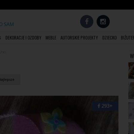
TO SAM
G
DEKORACJE I OZDOBY
MEBLE
AUTORSKIE PROJEKTY
DZIECKO
BIŻUTE
ATKI
W
ajlepsze
293+