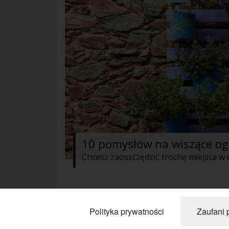
10 pomysłów na wiszące ogr
« Poprzednie
1
2
3
Następne 
Polityka prywatności
Zaufani 