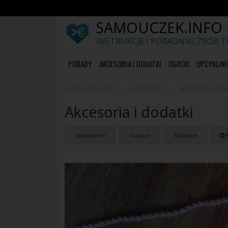
SAMOUCZEK.INFO
INSTRUKCJE I PORADNIKI ZRÓB 
PORADY
AKCESORIA I DODATKI
OGRÓD
UPCYKLIN
SAMOUCZEK.INFO
KATEGORIE
AKCESORIA I DOD
Akcesoria i dodatki
Najnowsze
Gorące
Aktywne
N