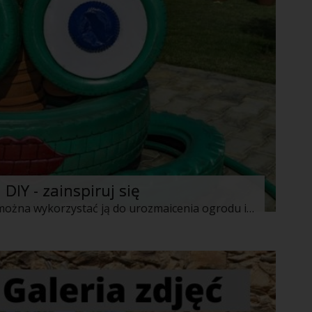
IY - zainspiruj się
Nie warto wyrzucać starej opony gdy można wykorzystać ją do urozmaicenia ogrodu i zadziwienia gości. Przedstawiamy niezwykłe przykłady takich dekoracji.