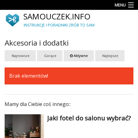
MENU
SAMOUCZEK.INFO
Porady
INSTRUKCJE I PORADNIKI ZRÓB TO SAM
Akcesoria
i
Akcesoria i dodatki
dodatki
Ogród
Najnowsze
Gorące
Aktywne
Najlepsze
Upcykling
Brak elementów!
Dekoracje
i
ozdoby
Mamy dla Ciebie coś innego::
Meble
Jaki fotel do salonu wybrać?
Autorskie
projekty