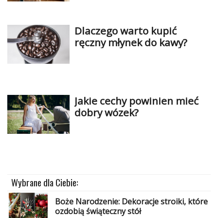
Dziecko
Biżuteria
Dlaczego warto kupić
ręczny młynek do kawy?
W
15
minut
Filc
Jakie cechy powinien mieć
dobry wózek?
Soutache
Zabawki
Szydełkowanie
Malarstwo
Wybrane dla Ciebie:
i
ryunek
Boże Narodzenie: Dekoracje stroiki, które
ozdobią świąteczny stół
Modelina