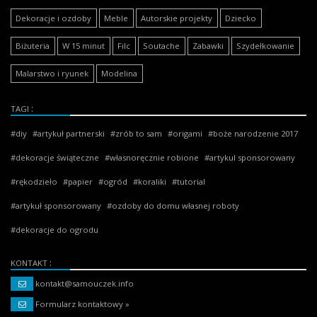
Dekoracje i ozdoby
Meble
Autorskie projekty
Dziecko
Biżuteria
W 15 minut
Filc
Soutache
Zabawki
Szydełkowanie
Malarstwo i ryunek
Modelina
TAGI
diy
artykuł partnerski
zrób to sam
origami
boże narodzenie 2017
dekoracje świąteczne
własnoręcznie robione
artykul sponsorowany
rękodzieło
papier
ogród
koraliki
tutorial
artykuł sponsorowany
ozdoby do domu własnej roboty
dekoracje do ogrodu
KONTAKT
kontakt@samouczek.info
Formularz kontaktowy »