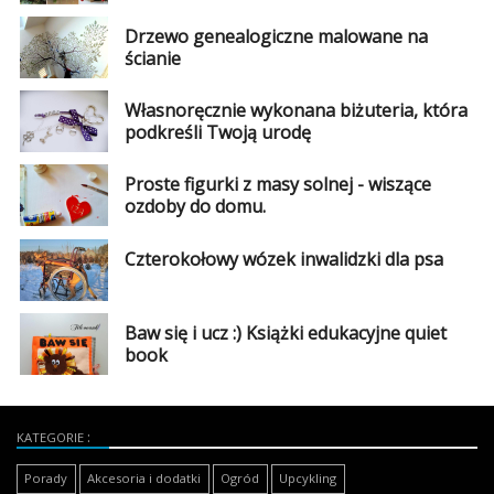
Drzewo genealogiczne malowane na
Najlepsze
ścianie
Kategorie
Własnoręcznie wykonana biżuteria, która
podkreśli Twoją urodę
«
Dodaj
Dodaj
Proste figurki z masy solnej - wiszące
ozdoby do domu.
Dodaj
Dodaj
Czterokołowy wózek inwalidzki dla psa
artykuł
Dodaj
Baw się i ucz :) Książki edukacyjne quiet
galerię
book
KATEGORIE
Porady
Akcesoria i dodatki
Ogród
Upcykling