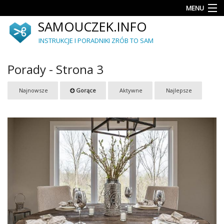
MENU
SAMOUCZEK.INFO
Porady
INSTRUKCJE I PORADNIKI ZRÓB TO SAM
Akcesoria
i
Porady - Strona 3
dodatki
Ogród
Najnowsze
Gorące
Aktywne
Najlepsze
Upcykling
Dekoracje
i
ozdoby
Meble
Autorskie
projekty