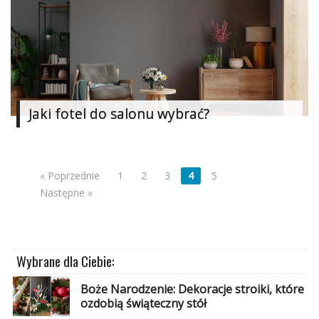
Jaki fotel do salonu wybrać?
« Poprzednie
1
2
3
4
5
Następne »
Wybrane dla Ciebie:
Boże Narodzenie: Dekoracje stroiki, które
ozdobią świąteczny stół