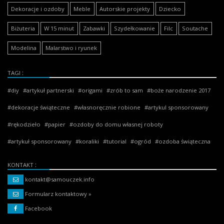
Dekoracje i ozdoby
Meble
Autorskie projekty
Dziecko
Biżuteria
W 15 minut
Zabawki
Szydełkowanie
Filc
Soutache
Modelina
Malarstwo i ryunek
TAGI
diy
artykuł partnerski
origami
zrób to sam
boże narodzenie 2017
dekoracje świąteczne
własnoręcznie robione
artykul sponsorowany
rękodzieło
papier
ozdoby do domu własnej roboty
artykuł sponsorowany
koraliki
tutorial
ogród
ozdoba świąteczna
KONTAKT
kontakt@samouczek.info
Formularz kontaktowy »
Facebook