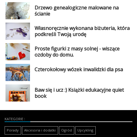
Drzewo genealogiczne malowane na
ścianie
Własnoręcznie wykonana biżuteria, która
podkreśli Twoją urodę
Proste figurki z masy solnej - wiszące
ozdoby do domu.
Czterokołowy wózek inwalidzki dla psa
Baw się i ucz :) Książki edukacyjne quiet
book
KATEGORIE
Porady
Akcesoria i dodatki
Ogród
Upcykling