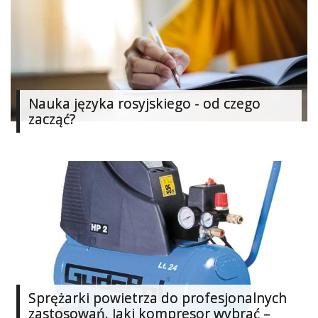
Najlepsze
Kategorie
«
Dodaj
Nauka języka rosyjskiego - od czego
Dodaj
zacząć?
Dodaj
Dodaj
artykuł
Dodaj
galerię
Sprężarki powietrza do profesjonalnych
zastosowań. Jaki kompresor wybrać –