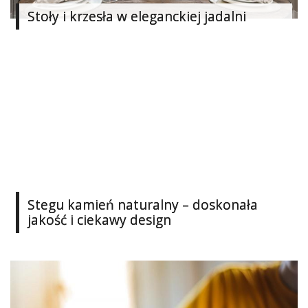
Dziecko
Stoły i krzesła w eleganckiej jadalni
Biżuteria
W
15
minut
Zabawki
Szydełkowanie
Filc
Stegu kamień naturalny – doskonała
jakość i ciekawy design
Soutache
Modelina
Malarstwo
i
ryunek